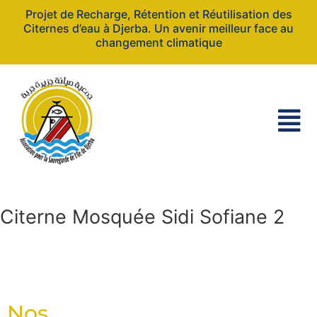
Projet de Recharge, Rétention et Réutilisation des
Citernes d’eau à Djerba. Un avenir meilleur face au
changement climatique
Citerne Mosquée Sidi Sofiane 2
Nos