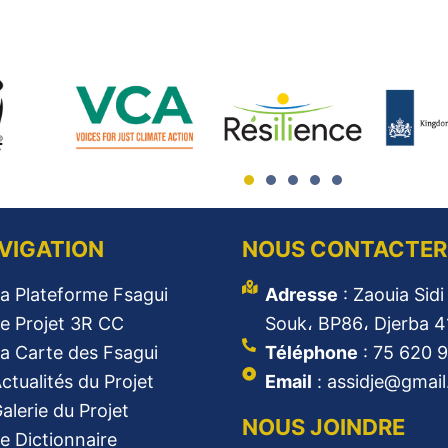
VIGATION
NOUS CONTACTER
a Plateforme Fsagui
Adresse
: Zaouia Sid
e Projet 3R CC
Souk، BP86، Djerba 4
a Carte des Fsagui
Téléphone
: 75 620 
ctualités du Projet
Email
: assidje@gmai
alerie du Projet
NOUS JOINDRE
e Dictionnaire