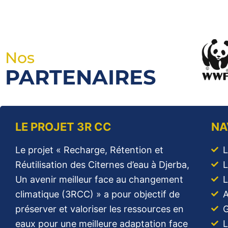
Nos
PARTENAIRES
LE PROJET 3R CC
NA
Le projet « Recharge, Rétention et
L
Réutilisation des Citernes d’eau à Djerba,
L
Un avenir meilleur face au changement
L
climatique (3RCC) » a pour objectif de
A
préserver et valoriser les ressources en
G
eaux pour une meilleure adaptation face
L