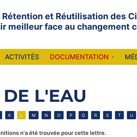
 Rétention et Réutilisation des C
nir meilleur face au changement c
ACTIVITÉS
DOCUMENTATION
MÉ
 DE L'EAU
K
L
M
N
O
P
Q
R
S
T
U
itions n'a été trouvée pour cette lettre.