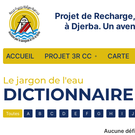
Projet de Recharge,
à Djerba. Un ave
ACCUEIL
PROJET 3R CC
CARTE
Le jargon de l'eau
DICTIONNAIRE
Toutes
A
B
C
D
E
F
G
H
I
J
Aucune défin