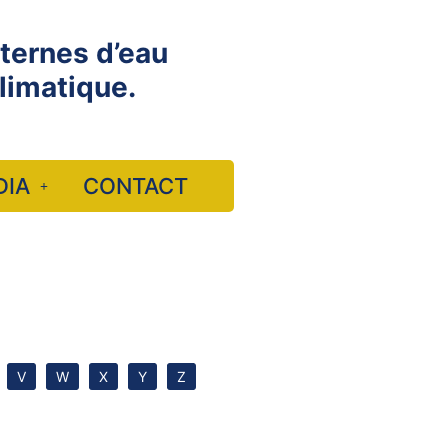
iternes d’eau
limatique.
DIA
CONTACT
V
W
X
Y
Z