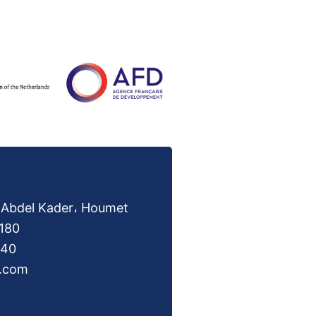
i Abdel Kader، Houmet
180
940
l.com