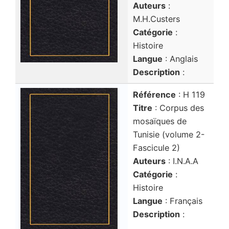
Auteurs
:
M.H.Custers
Catégorie
:
Histoire
Langue
: Anglais
Description
:
Référence
: H 119
Titre
: Corpus des
mosaïques de
Tunisie (volume 2-
Fascicule 2)
Auteurs
: I.N.A.A
Catégorie
:
Histoire
Langue
: Français
Description
: