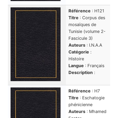
Référence
: H121
Titre
: Corpus des
mosaïques de
Tunisie (volume 2-
Fascicule 3)
Auteurs
: I.N.A.A
Catégorie
:
Histoire
Langue
: Français
Description
:
Référence
: H7
Titre
: Eschatogie
phénicienne
Auteurs
: Mhamed