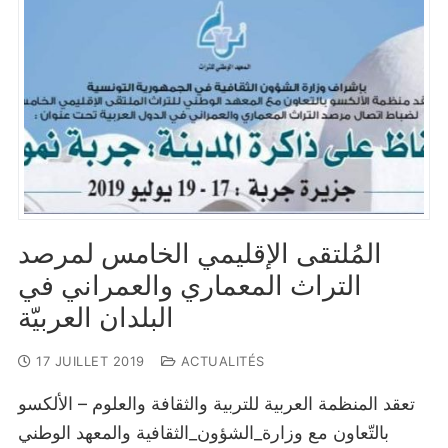
المُلتقى الإقليمي الخامس لمرصد
التراث المعماري والعمراني في
البلدان العربيّة
17 JUILLET 2019
ACTUALITÉS
تعقد المنظمة العربية للتربية والثقافة والعلوم – الألكسو
بالتّعاون مع وزارة_الشؤون_الثقافية والمعهد الوطني