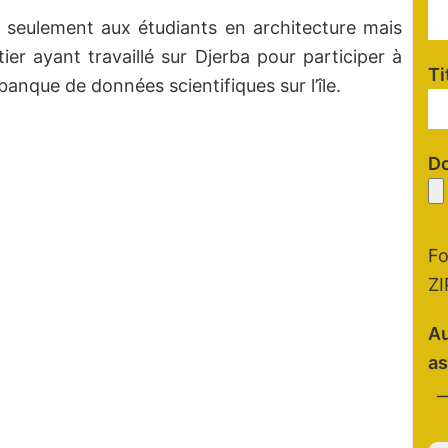
 seulement aux étudiants en architecture mais
er ayant travaillé sur Djerba pour participer à
Ti
banque de données scientifiques sur l’île.
Do
Fo
ZI
Au
as