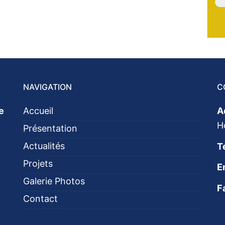
NAVIGATION
C
e
Accueil
A
H
Présentation
Actualités
T
Projets
E
Galerie Photos
F
Contact