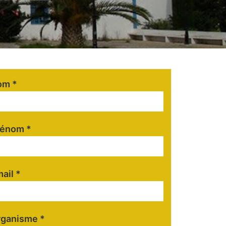
om *
rénom *
ail *
ganisme *