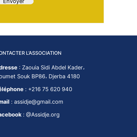
ONTACTER L’ASSOCIATION
dresse
: Zaouia Sidi Abdel Kader،
oumet Souk BP86، Djerba 4180
éléphone
: +216 75 620 940
mail
: assidje@gmail.com
acebook
:
@Assidje.org